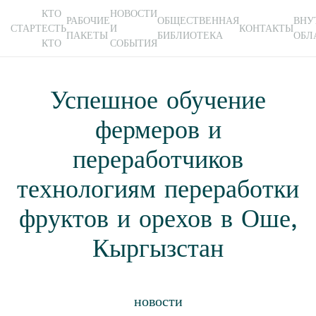
КТО
НОВОСТИ
РАБОЧИЕ
ОБЩЕСТВЕННАЯ
ВНУ
СТАРТ
ЕСТЬ
И
КОНТАКТЫ
ПАКЕТЫ
БИБЛИОТЕКА
ОБЛ
Skip to main content
КТО
СОБЫТИЯ
Успешное обучение
фермеров и
переработчиков
технологиям переработки
фруктов и орехов в Оше,
Кыргызстан
новости