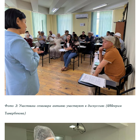
Фото 3: Участники семинара активно участвуют в дискуссиях (©Меерим
Тынарбекова)