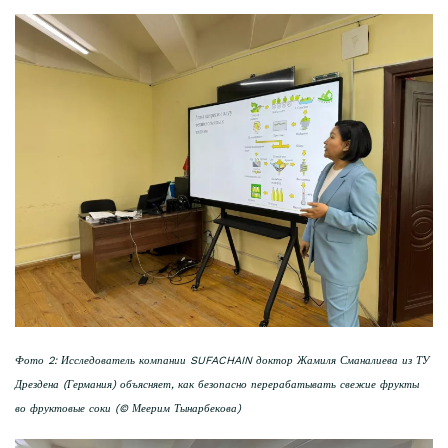
Фото 2: Исследователь компании SUFACHAIN доктор Жамиля Сманалиева из ТУ
Дрездена (Германия) объясняет, как безопасно перерабатывать свежие фрукты
во фруктовые соки (© Меерим Тынарбекова)