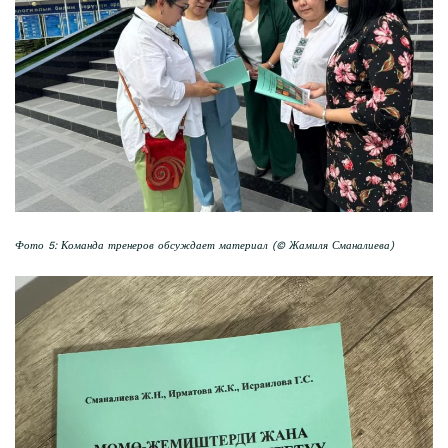
Фото 5: Команда тренеров обсуждает материал (© Жамиля Сманалиева)